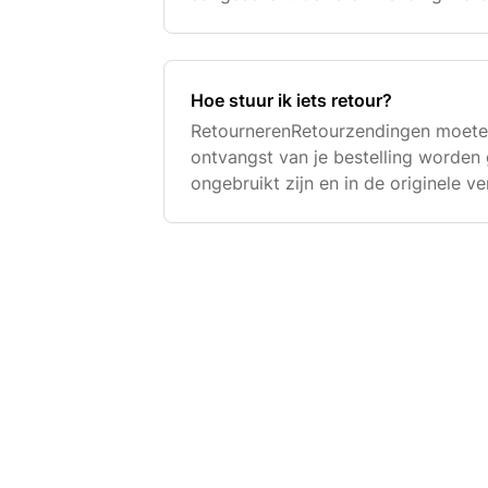
minder verwerkt nadat onze retoura
ontvangen. Wil je een ret
Hoe stuur ik iets retour?
RetournerenRetourzendingen moete
ontvangst van je bestelling worden 
ongebruikt zijn en in de originele v
postStuur je retourzending naar:. Bir
RetourenNieuw Amste