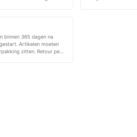
fdeling deze heeft
Birthpoolst.a.v. Re
EmmenNederland
n binnen 365 dagen na
gestart. Artikelen moeten
erpakking zitten. Retour per
thpoolst.a.v.