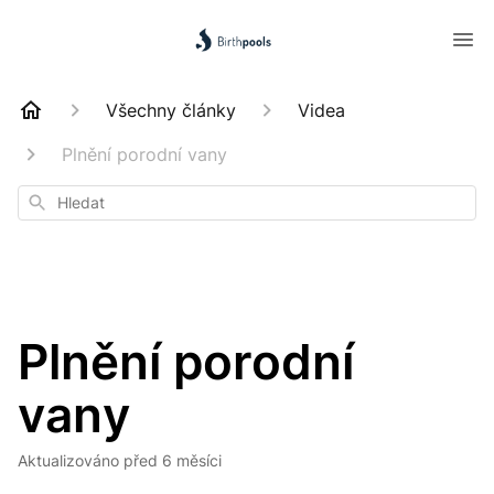
Všechny články
Videa
Plnění porodní vany
Hledat
Plnění porodní
vany
Aktualizováno
před 6 měsíci