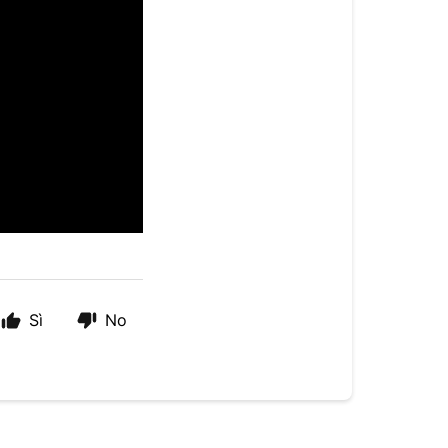
Sì
No