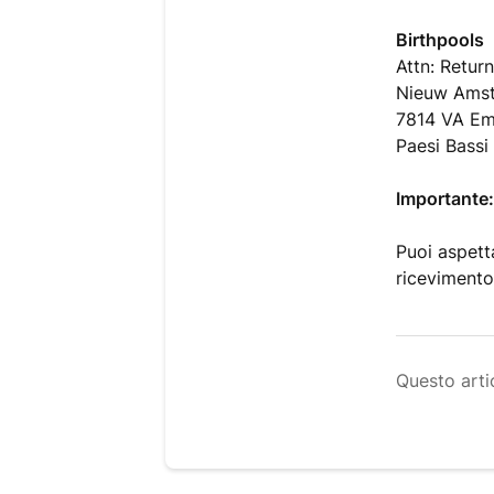
Birthpools
Attn: Retur
Nieuw Amst
7814 VA E
Paesi Bassi
Importante
Puoi aspett
ricevimento
Questo artic