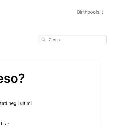
Birthpools.it
Cerca
eso?
ati negli ultimi
ti a: